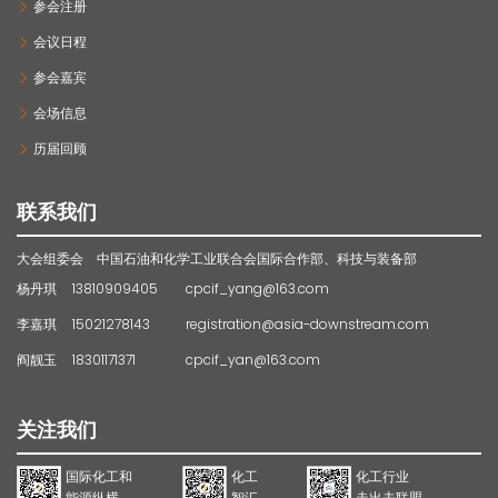
参会注册
会议日程
参会嘉宾
会场信息
历届回顾
联系我们
大会组委会 中国石油和化学工业联合会国际合作部、科技与装备部
杨丹琪
13810909405
cpcif_yang@163.com
李嘉琪
15021278143
registration@asia-downstream.com
阎靓玉
18301171371
cpcif_yan@163.com
关注我们
国际化工和
化工
化工行业
能源纵横
智汇
走出去联盟