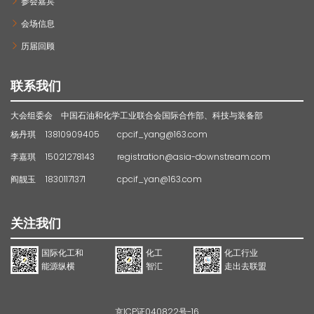
参会嘉宾
会场信息
历届回顾
联系我们
大会组委会 中国石油和化学工业联合会国际合作部、科技与装备部
杨丹琪
13810909405
cpcif_yang@163.com
李嘉琪
15021278143
registration@asia-downstream.com
阎靓玉
18301171371
cpcif_yan@163.com
关注我们
国际化工和
化工
化工行业
能源纵横
智汇
走出去联盟
京ICP证040822号-16